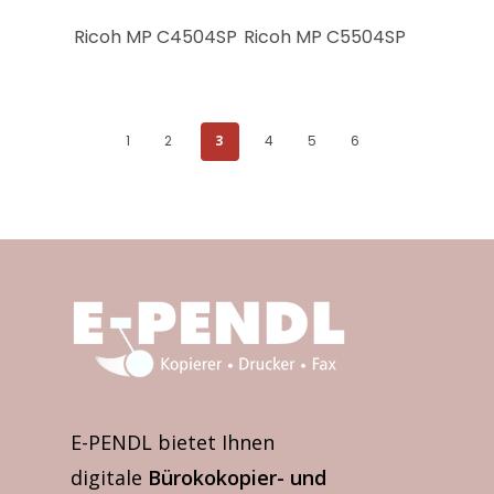
Ricoh MP C4504SP
Ricoh MP C5504SP
1
2
3
4
5
6
E-PENDL bietet Ihnen
digitale
Bürokokopier- und