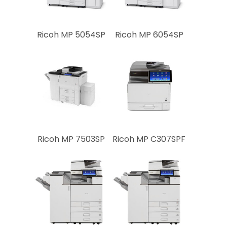
Störungsmeldung
Tonerbestellung
Ricoh MP 5054SP
Ricoh MP 6054SP
Rechtliches
Impressum
Datenschutz
Als zweite Dienstleis
drucken & binden wir
Abschlussarbeiten
Ricoh MP 7503SP
Ricoh MP C307SPF