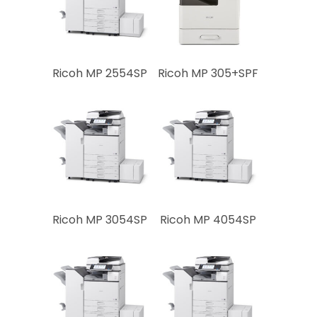
Konfigurator
Kontakt
Tel: +43(0)1/913 33 45
Ricoh MP 2554SP
Ricoh MP 305+SPF
Fax: +43(0)1/913 33 46
E-Mail:
office@e-pendl
Service &
Produkte
Mietsysteme
Ricoh MP 3054SP
Ricoh MP 4054SP
Gebrauchtsysteme
Konferenztechnik
Technik & Service
Zählerstandsmeldung