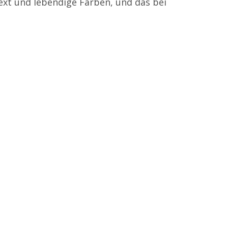
ext und lebendige Farben, und das bei
E-Mail:
office@e-pendl.at
Service & Produkte
Mietsysteme
Gebrauchtsysteme
Konferenztechnik
Technik & Service
Zählerstandsmeldung
Störungsmeldung
Tonerbestellung
Rechtliches
Impressum
Datenschutz