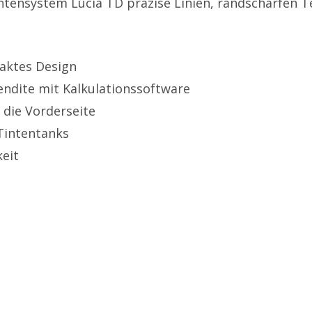
tensystem Lucia TD präzise Linien, randscharfen T
paktes Design
endite mit Kalkulationssoftware
 die Vorderseite
Tintentanks
eit