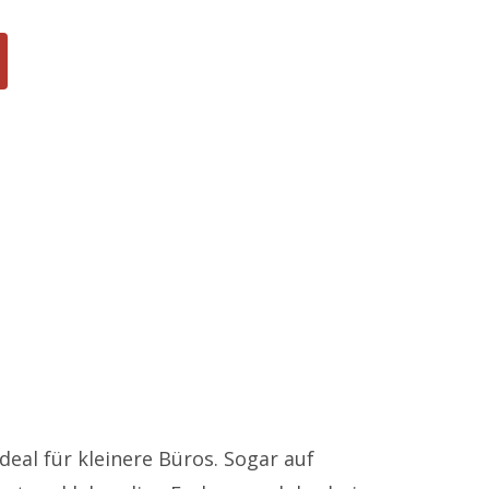
Kontakt
Tel: +43(0)1/913 33 45
eal für kleinere Büros. Sogar auf
Fax: +43(0)1/913 33 46