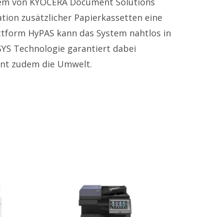
stem von KYOCERA Document Solutions
tion zusätzlicher Papierkassetten eine
Service & Produkte
attform HyPAS kann das System nahtlos in
Mietsysteme
YS Technologie garantiert dabei
Gebrauchtsysteme
hont zudem die Umwelt.
Konferenztechnik
Technik & Service
Zählerstandsmeldung
Störungsmeldung
Tonerbestellung
Rechtliches
Impressum
Datenschutz
Als zweite Dienstleistung drucke