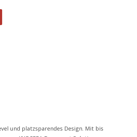
Kontakt
Tel: +43(0)1/913 33 45
Fax: +43(0)1/913 33 46
E-Mail:
office@e-pendl.at
evel und platzsparendes Design. Mit bis