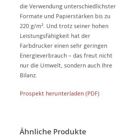
Produkte
die Verwendung unterschiedlichster
Technik & Service
Formate und Papierstärken bis zu
Kaufen & Leasen
220 g/m². Und trotz seiner hohen
Konferenztechnik
Multifunktionsgeräte
Mietsysteme
Leistungsfähigkeit hat der
Kontakt
Großformatsysteme
Gebrauchtsysteme
Farbdrucker einen sehr geringen
Energieverbrauch – das freut nicht
Konfigurator
nur die Umwelt, sondern auch Ihre
Kontakt
Bilanz.
Tel: +43(0)1/913 33 45
Fax: +43(0)1/913 33 46
Prospekt herunterladen (PDF)
E-Mail:
office@e-pendl
Service &
Produkte
Ähnliche Produkte
Mietsysteme