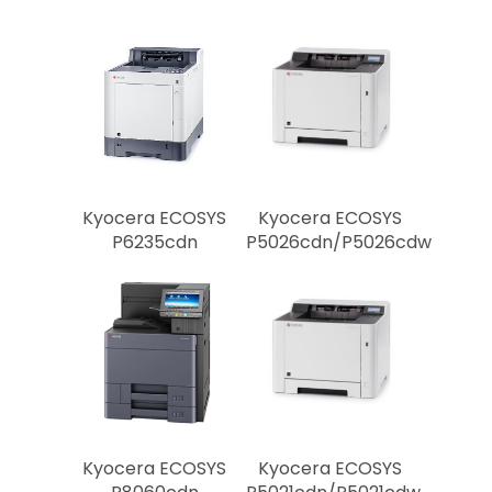
Gebrauchtsysteme
Konferenztechnik
Technik & Service
Zählerstandsmeldung
Störungsmeldung
Tonerbestellung
Kyocera ECOSYS
Kyocera ECOSYS
P6235cdn
P5026cdn/P5026cdw
Rechtliches
Impressum
Datenschutz
Als zweite Dienstleis
drucken & binden wir
Kyocera ECOSYS
Kyocera ECOSYS
Abschlussarbeiten