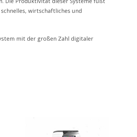
. Die Produktivität dieser Systeme fußt
schnelles, wirtschaftliches und
Service & Produkte
Mietsysteme
Gebrauchtsysteme
ystem mit der großen Zahl digitaler
Konferenztechnik
Technik & Service
Zählerstandsmeldung
Störungsmeldung
Tonerbestellung
Rechtliches
Impressum
Datenschutz
Als zweite Dienstleistung drucke