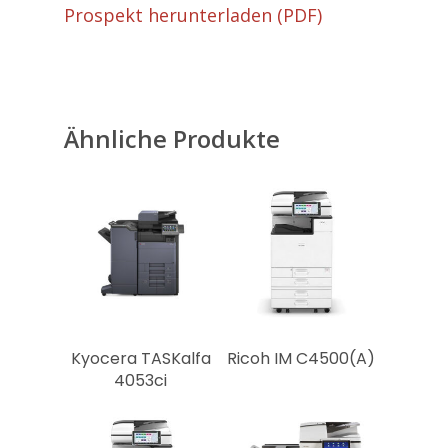
Service &
Prospekt herunterladen (PDF)
Produkte
Mietsysteme
Gebrauchtsysteme
Konferenztechnik
Ähnliche Produkte
Technik & Service
Zählerstandsmeldung
Störungsmeldung
Tonerbestellung
Rechtliches
Impressum
Kyocera TASKalfa
Ricoh IM C4500(A)
Datenschutz
4053ci
Als zweite Dienstleis