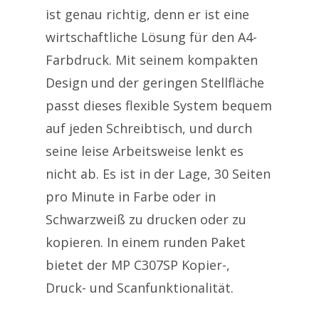
ist genau richtig, denn er ist eine
wirtschaftliche Lösung für den A4-
Produkte
Farbdruck. Mit seinem kompakten
Design und der geringen Stellfläche
Technik & Service
Kaufen & Leasen
passt dieses flexible System bequem
Konferenztechnik
Multifunktionsgeräte
Mietsysteme
auf jeden Schreibtisch, und durch
Kontakt
Großformatsysteme
Gebrauchtsysteme
seine leise Arbeitsweise lenkt es
nicht ab. Es ist in der Lage, 30 Seiten
Konfigurator
pro Minute in Farbe oder in
Kontakt
Schwarzweiß zu drucken oder zu
Tel: +43(0)1/913 33 45
kopieren. In einem runden Paket
Fax: +43(0)1/913 33 46
bietet der MP C307SP Kopier-,
E-Mail:
office@e-pendl
Druck- und Scanfunktionalität.