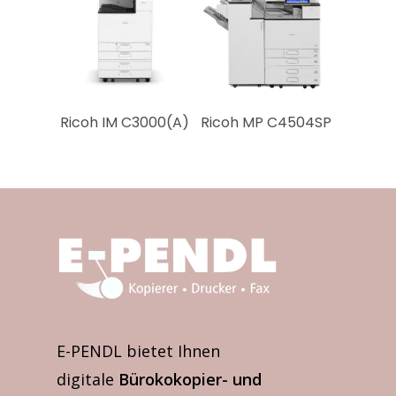
drucken & binden wir
Abschlussarbeiten
Ricoh IM C3000(A)
Ricoh MP C4504SP
E-PENDL bietet Ihnen
digitale
Bürokokopier- und